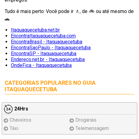
Tudo é mais perto: Você pode ir 🚶‍, de 🚲 ou até mesmo de
🚗.
Itaquaquecetuba.net.br
EncontraItaquaquecetuba.com
EncontraBrasil - Itaquaquecetuba
EncontraSaoPaulo - Itaquaquecetuba
EncontraSP - Itaquaquecetuba
Endereco.net.br - Itaquaquecetuba
OndeFica - Itaquaquecetuba
CATEGORIAS POPULARES NO
GUIA
ITAQUAQUECETUBA
24Hrs
Chaveiros
Drogarias
Táxi
Telemensagem