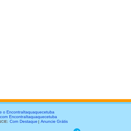
e o EncontraItaquaquecetuba
 com EncontraItaquaquecetuba
Com Destaque
Anuncie Grátis
CIE:
|