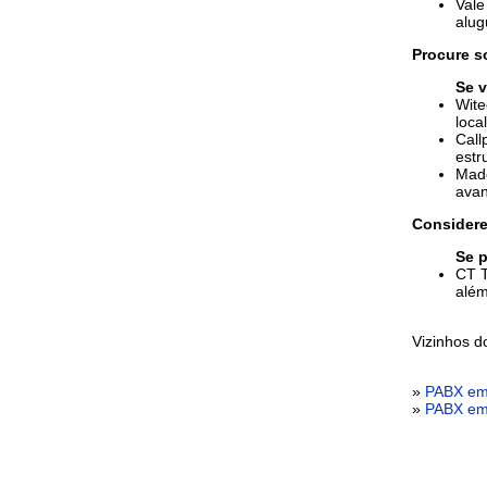
Vale
alug
Procure s
Se 
Wite
loca
Call
estr
Made
avan
Considere
Se p
CT T
além
Vizinhos 
»
PABX em
»
PABX em