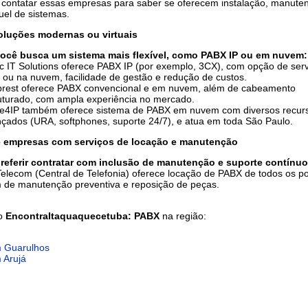
 contatar essas empresas para saber se oferecem instalação, manute
uel de sistemas.
oluções modernas ou virtuais
você busca um sistema mais flexível, como PABX IP ou em nuvem:
c IT Solutions oferece PABX IP (por exemplo, 3CX), com opção de serv
l ou na nuvem, facilidade de gestão e redução de custos.
prest oferece PABX convencional e em nuvem, além de cabeamento
uturado, com ampla experiência no mercado.
4IP também oferece sistema de PABX em nuvem com diversos recur
çados (URA, softphones, suporte 24/7), e atua em toda São Paulo.
 empresas com serviços de locação e manutenção
referir contratar com inclusão de manutenção e suporte contínuo
elecom (Central de Telefonia) oferece locação de PABX de todos os po
 de manutenção preventiva e reposição de peças.
do
EncontraItaquaquecetuba: PABX
na região:
 Guarulhos
 Arujá