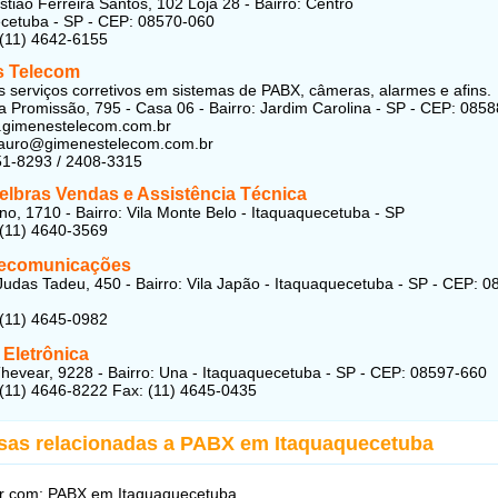
tião Ferreira Santos, 102 Loja 28 - Bairro: Centro
cetuba - SP - CEP: 08570-060
 (11) 4642-6155
 Telecom
 serviços corretivos em sistemas de PABX, câmeras, alarmes e afins.
a Promissão, 795 - Casa 06 - Bairro: Jardim Carolina - SP - CEP: 085
.gimenestelecom.com.br
mauro@gimenestelecom.com.br
51-8293 / 2408-3315
telbras Vendas e Assistência Técnica
o, 1710 - Bairro: Vila Monte Belo - Itaquaquecetuba - SP
 (11) 4640-3569
lecomunicações
udas Tadeu, 450 - Bairro: Vila Japão - Itaquaquecetuba - SP - CEP: 0
 (11) 4645-0982
 Eletrônica
hevear, 9228 - Bairro: Una - Itaquaquecetuba - SP - CEP: 08597-660
 (11) 4646-8222 Fax: (11) 4645-0435
sas relacionadas a PABX em Itaquaquecetuba
r com: PABX em Itaquaquecetuba