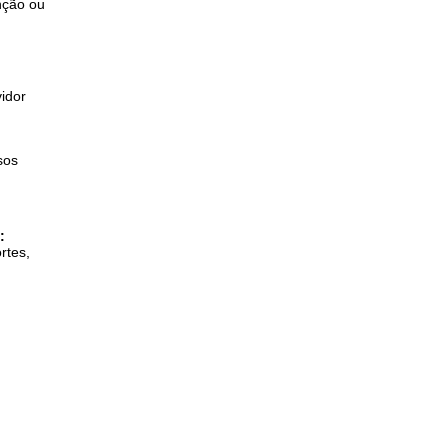
nção ou
idor
sos
:
rtes,