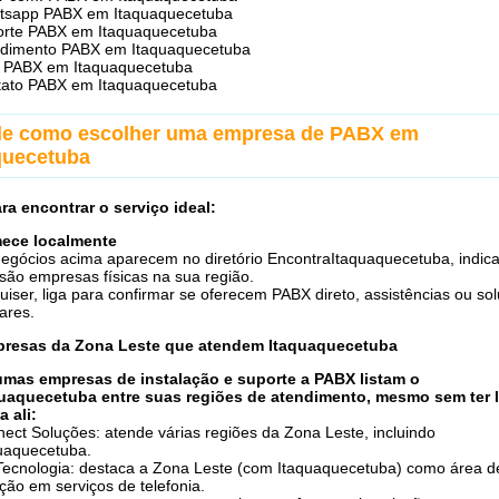
tsapp PABX em Itaquaquecetuba
rte PABX em Itaquaquecetuba
ndimento PABX em Itaquaquecetuba
 PABX em Itaquaquecetuba
ato PABX em Itaquaquecetuba
de como escolher uma empresa de PABX em
quecetuba
ra encontrar o serviço ideal:
ece localmente
egócios acima aparecem no diretório EncontraItaquaquecetuba, indic
são empresas físicas na sua região.
uiser, liga para confirmar se oferecem PABX direto, assistências ou so
lares.
presas da Zona Leste que atendem Itaquaquecetuba
mas empresas de instalação e suporte a PABX listam o
uaquecetuba entre suas regiões de atendimento, mesmo sem ter l
a ali:
ect Soluções: atende várias regiões da Zona Leste, incluindo
uaquecetuba.
ecnologia: destaca a Zona Leste (com Itaquaquecetuba) como área d
ção em serviços de telefonia.