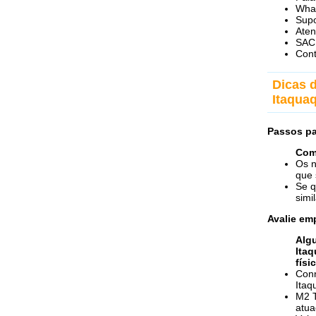
Wha
Supo
Ate
SAC
Cont
Dicas 
Itaqua
Passos pa
Com
Os n
que 
Se q
simi
Avalie em
Algu
Itaq
físic
Conn
Itaq
M2 T
atua