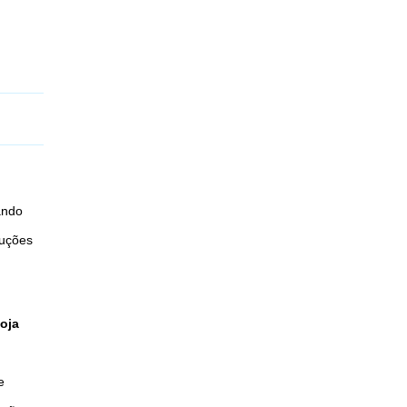
ando
luções
oja
e