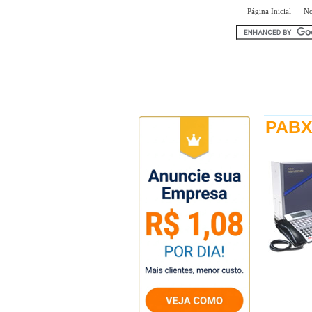
|
Página Inicial
No
encontr
PABX