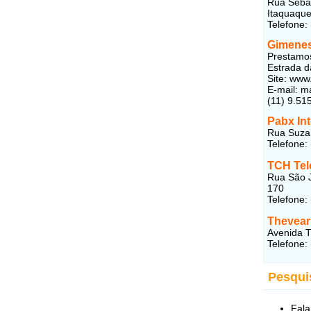
Rua Sebas
Itaquaque
Telefone:
Gimenes
Prestamos
Estrada d
Site: www
E-mail: 
(11) 9.51
Pabx In
Rua Suzan
Telefone:
TCH Te
Rua São J
170
Telefone:
Thevear
Avenida T
Telefone:
Pesqui
Fala