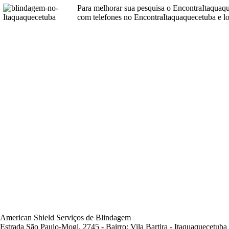
Para melhorar sua pesquisa o EncontraItaquaq
com telefones no EncontraItaquaquecetuba e lo
American Shield Serviços de Blindagem
Estrada São Paulo-Mogi, 2745 - Bairro: Vila Bartira - Itaquaquecetub