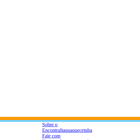
Sobre o
EncontraItaquaquecetuba
Fale com