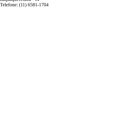
Telefone: (11) 6581-1704