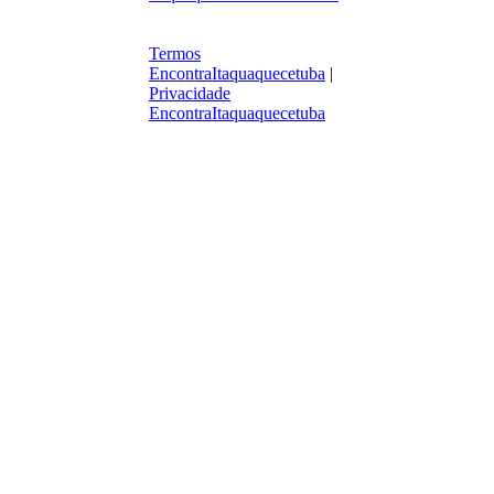
Termos
EncontraItaquaquecetuba
|
Privacidade
EncontraItaquaquecetuba