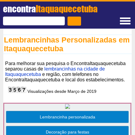
encontra
Itaquaquecetuba
Lembrancinhas Personalizadas em
Itaquaquecetuba
Para melhorar sua pesquisa o EncontraItaquaquecetuba
separou casas de
lembrancinhas na cidade de
Itaquaquecetuba
e região, com telefones no
EncontraItaquaquecetuba e local dos estabelecimentos.
Visualizações desde Março de 2019
Lembrancinha personalizada
Decoração para festas