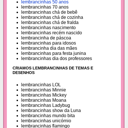
lembrancinhas 50 anos
lembrancinhas 70 anos
lembrancinhas chá de bebê
lembrancinhas chá de cozinha
lembrancinhas chá de fralda
lembrancinhas nascimento
lembrancinhas recém nascido
lembrancinha de páscoa
lembrancinhas para idosos
lembrancinha dia das mães
lembrancinhas para festa junina
lembrancinhas dia dos professores
CRIAMOS LEMBRANCINHAS DE TEMAS E
DESENHOS
lembrancinhas LOL
lembrancinhas Minnie
lembrancinhas Mickey
lembrancinhas Moana
lembrancinhas Ladybug
lembrancinhas show da Luna
lembrancinhas mundo bita
lembrancinhas unicórnio
lembrancinhas flamingo